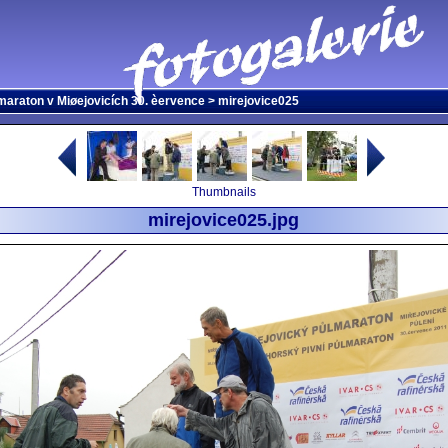
maraton v Miøejovicích 30. èervence
> mirejovice025
Thumbnails
mirejovice025.jpg