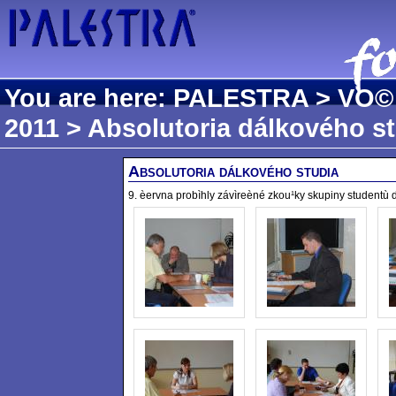
You are here:
PALESTRA
>
VO©
2011
> Absolutoria dálkového s
Absolutoria dálkového studia
9. èervna probìhly závìreèné zkou¹ky skupiny studentù 