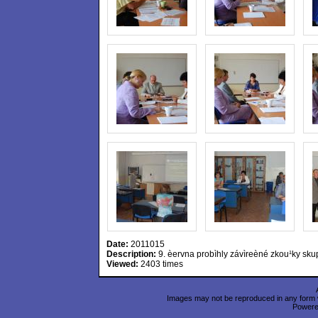
Date:
2011015
Description:
9. èervna probìhly závìreèné zkou¹ky sku
Viewed:
2403 times
Images may not be reproduced in any form wi
Power