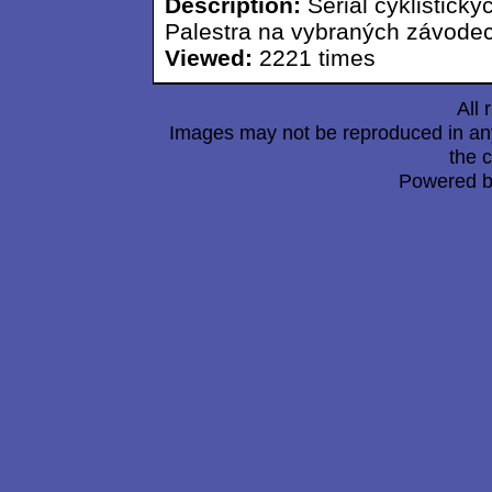
Description:
Seriál cyklistick
Palestra na vybraných závodec
Viewed:
2221 times
All 
Images may not be reproduced in any
the c
Powered 