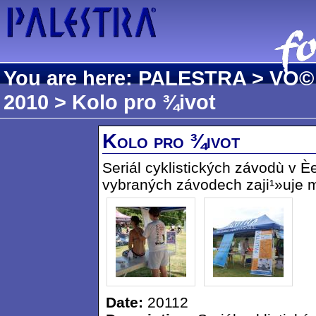
You are here:
PALESTRA
>
VO©
2010
> Kolo pro ¾ivot
Kolo pro ¾ivot
Seriál cyklistických závodù v 
vybraných závodech zaji¹»uje 
Date:
20112